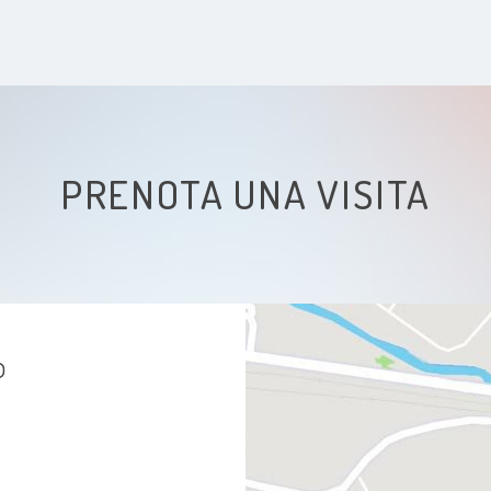
Dolore al gomito
Dolore al Polso
Dolore alla Mano
PRENOTA UNA VISITA
Dolore al Piede
Dolore al Ginocchio
Bulimia
b
Malattie cardiovascolari
Anemia