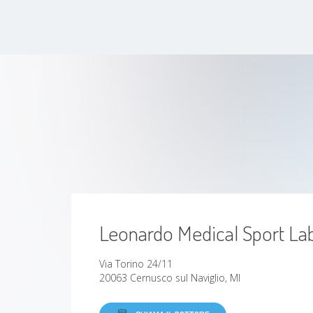
Tre lauree (Nutrizione, Medicina,
Anestesia e Rianimazione), tutte con
lode.
Formazione continua in medicina dello
sport, terapia del dolore, ozonoterapia,
medicina rigenerativa, ecografia.
Ma la verità è che il pezzo più importante
non è nel curriculum.
È aver vissuto sulla mia pelle cosa
significa non capirsi.
Perché scegliere me
Perché non tratto numeri.
Leonardo Medical Sport La
Tratto persone.
Via Torino 24/11
Il mio approccio unisce:
20063 Cernusco sul Naviglio, MI
medicina