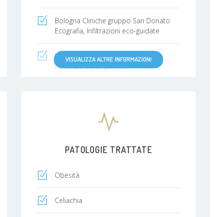
Bologna Cliniche gruppo San Donato
Ecografia, Infiltrazioni eco-guidate
Lodi Terapia del dolore, Ecografia,
VISUALIZZA ALTRE INFORMAZIONI
Infiltrazioni eco-guidate
Brescia OzonoTerapia Ecoguidata e Tc
Guidata
PATOLOGIE TRATTATE
Obesità
Celiachia